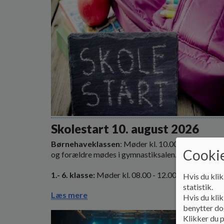
Skolestart 10. august 2026
Børnehaveklassen
: Møder kl. 10.00 - 12.00 - bør
Cookie
og forældre mødes i gymnastiksalen.
1.- 6. klasse:
Møder kl. 08.00 - 12.00
Hvis du klik
statistik.
Læs mere
Hvis du klik
benytter dog
Klikker du p