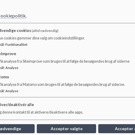
cookiepolitik
.
vendige cookies
(altid nødvendig)
se cookies gemmer dine valg om cookieindstillinger.
mål
:
Funktionalitet
eImprove
ikanalyse fra Siteimprove som bruges til at følge de besøgendes brug af siderne
mål
:
Analyse
tomo
Åben Anonym rådgivning
Eng
fikanalyse fra Matomo som bruges til at følge de besøgendes brug af siderne.
Un
mål
:
Analyse
Familievejleder Viv Sivebæk Jensen er på
Engbjergskolen hver 2. tirsdag (lige uger) mellem 8 -
http
iver/deaktivér alle
10 og kan tilbyde op til 5 personlige samtaler med
dcum
råd og vejledning til forældre med børn under 18 år.
 denne kontakt til at aktivere/deaktivere alle apps.
Det er helt anonymt. Hun kan kontaktes alle dage på
mobil nr. 2335 7159.
nødvendige
Accepter valgte
Accepter 
Læs mere
Læs