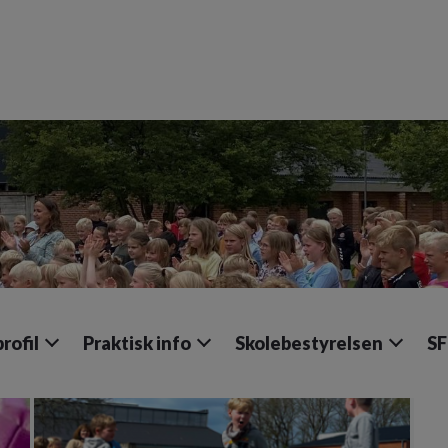
rofil
Praktisk info
Skolebestyrelsen
S