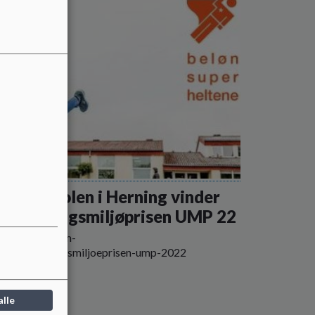
bjergskolen i Herning vinder
dervisningsmiljøprisen UMP 22
s://dcum.dk/om-
/undervisningsmiljoeprisen-ump-2022
alle
 mere