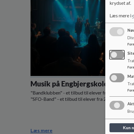
krydset af.
Læs mere i
Nød
Dis
For
Sit
Traf
For
Ma
Musik på Engbjergskolen
Tra
For
"Bandklubben" - et tilbud til elever fra 4.-6. klasse
"SFO-Band" - et tilbud til elever fra 2.-3. klasse
Akt
Brug
Kun 
Læs mere