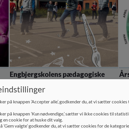
Engbjergskolens pædagogiske
År
grundlag & vision
n
Årsh
indstillinger
SFO.
Klik på linket her: https://user-
95014954386.cld.bz/Paedagogisk-grundlag-vision
ker på knappen ’Accepter alle’, godkender du, at vi sætter cookies t
Læs mere
Læs
ker på knappen ’Kun nødvendige,’ sætter vi ikke cookies til statisti
 en cookie for at huske dit valg.
å ’Gem valgte’ godkender du, at vi sætter cookies for de kategorie