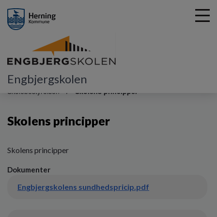
Engbjergskolen
G
å
Skolebestyrelsen
Skolens principper
t
i
Skolens principper
l
h
o
v
Skolens principper
e
Dokumenter
d
i
Engbjergskolens sundhedspricip.pdf
n
d
h