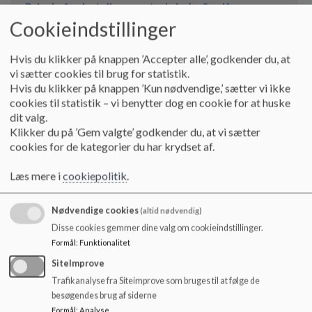
o
Princip for betalingsneutral skole_0.pdf
l
Cookieindstillinger
d
e
Princip for elevernes færden på egen hånd_0.pdf
Hvis du klikker på knappen ’Accepter alle’, godkender du, at
t
vi sætter cookies til brug for statistik.
Hvis du klikker på knappen ’Kun nødvendige,’ sætter vi ikke
cookies til statistik – vi benytter dog en cookie for at huske
Princip for klasserådsarbejdet.pdf
dit valg.
Klikker du på ’Gem valgte’ godkender du, at vi sætter
cookies for de kategorier du har krydset af.
Princip for køleskabe og madpakker.pdf
Læs mere i
cookiepolitik
.
Princip for lejrskole.pdf
Nødvendige cookies
(altid nødvendig)
Disse cookies gemmer dine valg om cookieindstillinger.
Formål
:
Funktionalitet
Princip for overgang mellem mellemtrin til udskoling i Snejbjerg.pdf
SiteImprove
Trafikanalyse fra Siteimprove som bruges til at følge de
besøgendes brug af siderne
Princip for skole-hjem samarbejdet_0.pdf
Formål
:
Analyse