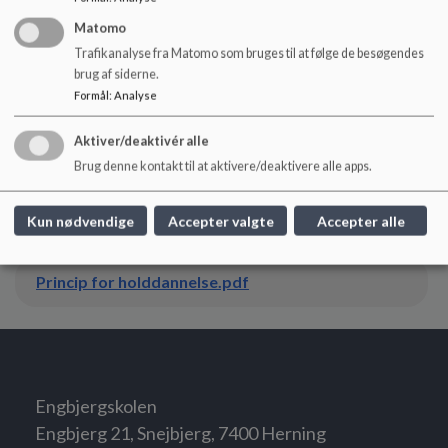
Matomo
Trafikanalyse fra Matomo som bruges til at følge de besøgendes
Digitalt Princip_0.pdf
brug af siderne.
Formål
:
Analyse
Princip for kommunikation.pdf
Aktiver/deaktivér alle
Brug denne kontakt til at aktivere/deaktivere alle apps.
Princip for skemalægning.pdf
Kun nødvendige
Accepter valgte
Accepter alle
Princip for holddannelse.pdf
Engbjergskolen
Engbjerg 21, Snejbjerg, 7400 Herning