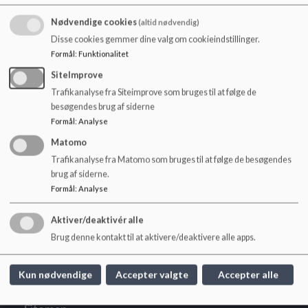
o
l
Nødvendige cookies
(altid nødvendig)
d
Disse cookies gemmer dine valg om cookieindstillinger.
e
Formål
:
Funktionalitet
t
SiteImprove
Viceskoleleder
Trafikanalyse fra Siteimprove som bruges til at følge de
Christian Moesgaard
besøgendes brug af siderne
96287140 eller 93594803
Formål
:
Analyse
E-mail:
engcm@herning.dk
Matomo
Trafikanalyse fra Matomo som bruges til at følge de besøgendes
brug af siderne.
Formål
:
Analyse
Engbjergskolen
Aktiver/deaktivér alle
Engbjerg 21, Snejbjerg, 7400 Herning
Brug denne kontakt til at aktivere/deaktivere alle apps.
engbjerg@herning.dk
+45 96287140
Kun nødvendige
Accepter valgte
Accepter alle
EAN NR.
5798005495024