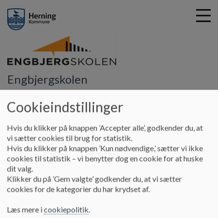
Engbjergskolen
G
å
Kontakt
Skolens ledelse
t
Cookieindstillinger
i
Skolens ledelse
l
Hvis du klikker på knappen ’Accepter alle’, godkender du, at
h
vi sætter cookies til brug for statistik.
o
Hvis du klikker på knappen ’Kun nødvendige,’ sætter vi ikke
v
cookies til statistik – vi benytter dog en cookie for at huske
e
dit valg.
d
Skoleleder
Klikker du på ’Gem valgte’ godkender du, at vi sætter
i
Ulla Høgild Berg
cookies for de kategorier du har krydset af.
n
96287140 eller 20817474
d
E-mail:
engub@herning.dk
Læs mere i
cookiepolitik
.
h