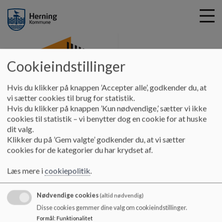
Cookieindstillinger
Engbjergskolen
G
Hvis du klikker på knappen ’Accepter alle’, godkender du, at
å
SFO
Præsentation af SFO´en
vi sætter cookies til brug for statistik.
t
Hvis du klikker på knappen ’Kun nødvendige,’ sætter vi ikke
i
cookies til statistik – vi benytter dog en cookie for at huske
Præsentation af SFO´en
l
dit valg.
h
Klikker du på ’Gem valgte’ godkender du, at vi sætter
o
cookies for de kategorier du har krydset af.
v
Præsentation af Engbjergskolens SFO er under udarbejdelse.
e
Læs mere i
cookiepolitik
.
Vedhæftet er et kort skriv om dagligdagen i SFO´en
d
i
Se vedhæftede.
n
Nødvendige cookies
(altid nødvendig)
d
Disse cookies gemmer dine valg om cookieindstillinger.
Dokumenter
h
Formål
:
Funktionalitet