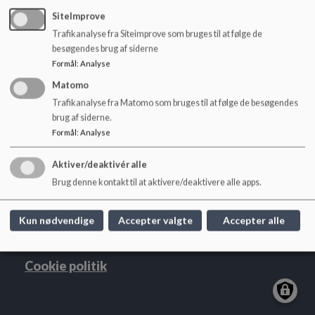
o
SFO 2023_0.pdf
SiteImprove
l
d
Trafikanalyse fra Siteimprove som bruges til at følge de
e
besøgendes brug af siderne
t
Formål
:
Analyse
Matomo
Engbjergskolen
Trafikanalyse fra Matomo som bruges til at følge de besøgendes
Engbjerg 21, Snejbjerg, 7400 Herning
brug af siderne.
Formål
:
Analyse
engbjerg@herning.dk
+45 96287140
Aktiver/deaktivér alle
EAN NR.
5798005495024
Brug denne kontakt til at aktivere/deaktivere alle apps.
Sitemap
Kun nødvendige
Accepter valgte
Accepter alle
Cookie politik