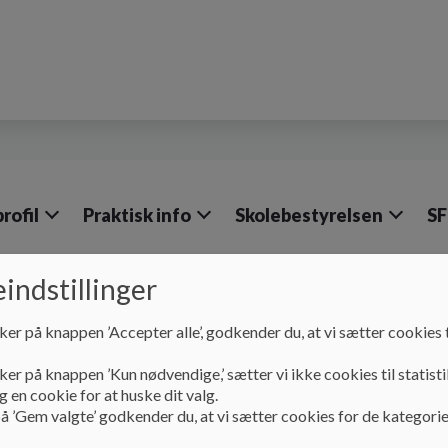
rofil
Praktisk info
Skolebestyrelsen
S
indstillinger
Om skolen
Skoleudviklingssamtaler
ker på knappen ’Accepter alle’, godkender du, at vi sætter cookies t
Skoleudviklingssamta
ker på knappen ’Kun nødvendige,’ sætter vi ikke cookies til statisti
 en cookie for at huske dit valg.
å ’Gem valgte’ godkender du, at vi sætter cookies for de kategorie
Skoleudviklingssamtaler