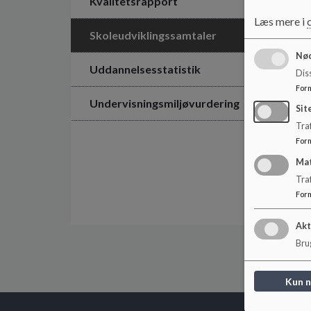
Kvalitetsrapport
Læs mere i
Skoleudviklingssamtaler
Nød
Uddannelsesstatistik
Dis
For
Undervisningsmiljøvurdering
Sit
Traf
For
Ma
Tra
For
Akt
Brug
Kun 