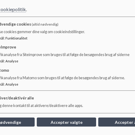
cookiepolitik
.
vendige cookies
(altid nødvendig)
Dokumenter
se cookies gemmer dine valg om cookieindstillinger.
mål
:
Funktionalitet
Skoleudviklingssamtale 2025-2026.pdf
eImprove
ikanalyse fra Siteimprove som bruges til at følge de besøgendes brug af siderne
mål
:
Analyse
Skoleudviklingssamtale 2024-2025.pdf
tomo
fikanalyse fra Matomo som bruges til at følge de besøgendes brug af siderne.
Skoleudviklingssamtale 2023- 2024.pdf
mål
:
Analyse
iver/deaktivér alle
 denne kontakt til at aktivere/deaktivere alle apps.
Skoleudviklingssamtale 2022-2023
nødvendige
Accepter valgte
Accepter 