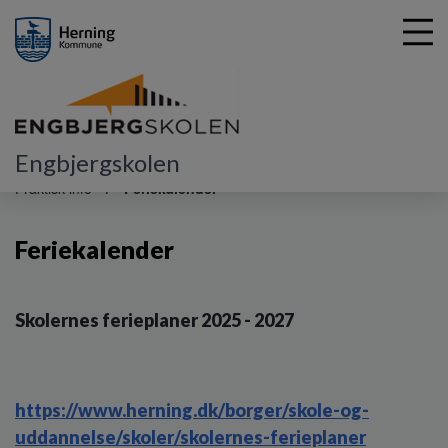
Engbjergskolen
G
å
Praktisk info
Feriekalender
t
i
Feriekalender
l
h
o
v
Skolernes ferieplaner 2025 - 2027
e
d
i
n
https://www.herning.dk/borger/skole-og-
d
h
uddannelse/skoler/skolernes-ferieplaner