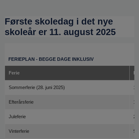
o
l
d
Første skoledag i det nye
e
t
skoleår er 11. august 2025
FERIEPLAN - BEGGE DAGE INKLUSIV
Ferie
Fr
Sommerferie (28. juni 2025)
1.
Efterårsferie
13
Juleferie
22
Vinterferie
9.