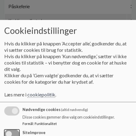
Påskeferie
30
Kr. Himmelfartsdag
14
Cookieindstillinger
Pinseferie
25
Hvis du klikker på knappen ’Accepter alle’, godkender du, at
Grundlovsdag
5.
vi sætter cookies til brug for statistik.
Hvis du klikker på knappen ’Kun nødvendige,’ sætter vi ikke
cookies til statistik – vi benytter dog en cookie for at huske
Sommerferie
29
dit valg.
Klikker du på ’Gem valgte’ godkender du, at vi sætter
cookies for de kategorier du har krydset af.
Første skoledag i det nye
skoleår er 10. august 2026
Læs mere i
cookiepolitik
.
Nødvendige cookies
(altid nødvendig)
Disse cookies gemmer dine valg om cookieindstillinger.
FERIEPLAN - BEGGE DAGE INKLUSIV
Formål
:
Funktionalitet
SiteImprove