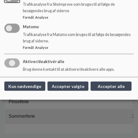
Ferie
Fr
Trafikanalyse fra Siteimprove som bruges til at følge de
besøgendes brug af siderne
Sommerferie (29. juni 2026)
1.
Formål
:
Analyse
Matomo
Efterårsferie
12
Trafikanalyse fra Matomo som bruges til at følge de besøgendes
brug af siderne.
Juleferie
21
Formål
:
Analyse
Vinterferie
15
Aktiver/deaktivér alle
Brug denne kontakt til at aktivere/deaktivere alle apps.
Påskeferie
22
Kun nødvendige
Accepter valgte
Accepter alle
Kr. Himmelfartsdag
6.
Pinseferie
17
Sommerferie
28