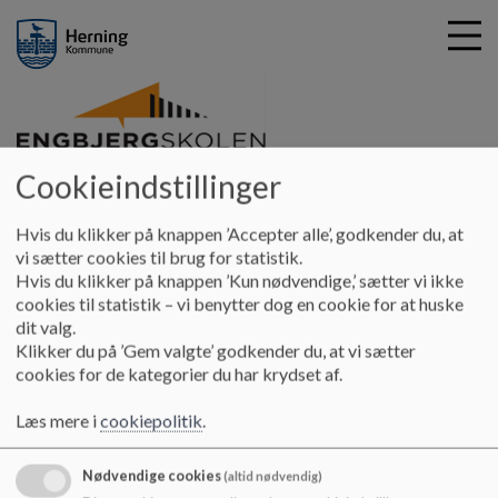
Engbjergskolen
Cookieindstillinger
G
å
Praktisk info
Glemte sager
t
Hvis du klikker på knappen ’Accepter alle’, godkender du, at
i
vi sætter cookies til brug for statistik.
Glemte sager
l
Hvis du klikker på knappen ’Kun nødvendige,’ sætter vi ikke
h
cookies til statistik – vi benytter dog en cookie for at huske
o
dit valg.
v
Glemte sager:
Klikker du på ’Gem valgte’ godkender du, at vi sætter
e
cookies for de kategorier du har krydset af.
I glasgangen ved indgangen til gul bygning findes glemt tøj
d
m.m. Glemt tøj bliver hentet hver den første fredag i måneden
i
Læs mere i
cookiepolitik
.
og bliver afleveret til velgørende formål.
n
d
Nødvendige cookies
(altid nødvendig)
Glemte værdigenstande:
h