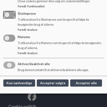
Disse cookies gemmer dine valg om cookieindstillinger.
o
Henvendelse til kontoret, hvor værdigenstande opbevares.
l
Formål
:
Funktionalitet
d
SiteImprove
e
Trafikanalyse fra Siteimprove som bruges til at følge de
t
besøgendes brug af siderne
Formål
:
Analyse
Matomo
Trafikanalyse fra Matomo som bruges til at følge de besøgendes
brug af siderne.
Engbjergskolen
Formål
:
Analyse
Engbjerg 21, Snejbjerg, 7400 Herning
engbjerg@herning.dk
Aktiver/deaktivér alle
+45 96287140
Brug denne kontakt til at aktivere/deaktivere alle apps.
EAN NR.
5798005495024
Sitemap
Kun nødvendige
Accepter valgte
Accepter alle
Cookie politik