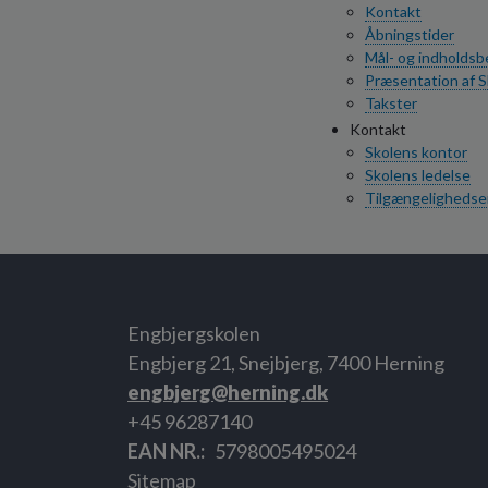
Kontakt
Åbningstider
Mål- og indholdsbe
Præsentation af 
Takster
Kontakt
Skolens kontor
Skolens ledelse
Tilgængelighedse
Engbjergskolen
Engbjerg 21, Snejbjerg, 7400 Herning
engbjerg@herning.dk
+45 96287140
EAN NR.
5798005495024
Sitemap