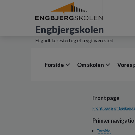
G
å
t
i
Engbjergskolen
l
h
Et godt lærested og et trygt værested
o
v
e
d
Forside
Om skolen
Vores p
i
n
d
h
o
Front page
l
d
Front page of
Engbjergs
e
t
Primær navigatio
Forside