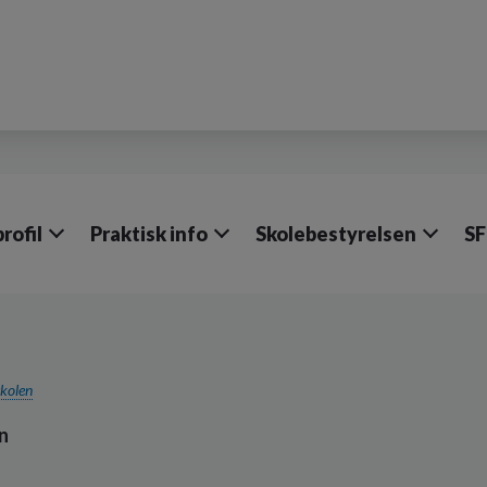
rofil
Praktisk info
Skolebestyrelsen
S
kolen
n