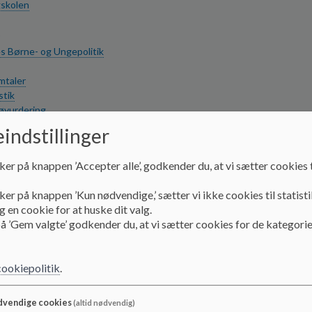
gskolen
 Børne- og Ungepolitik
mtaler
stik
øvurdering
indstillinger
i
e
ker på knappen ’Accepter alle’, godkender du, at vi sætter cookies t
bjergskolen
ker på knappen ’Kun nødvendige,’ sætter vi ikke cookies til statisti
e
 en cookie for at huske dit valg.
å ’Gem valgte’ godkender du, at vi sætter cookies for de kategorie
cookiepolitik
.
vendige cookies
(altid nødvendig)