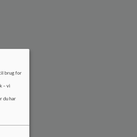
il brug for
k – vi
r du har