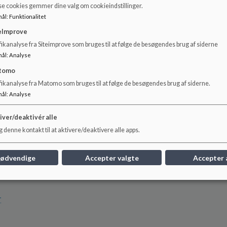
 og forsikring
se cookies gemmer dine valg om cookieindstillinger.
å Engbjergskolen
mål
:
Funktionalitet
eImprove
ikanalyse fra Siteimprove som bruges til at følge de besøgendes brug af siderne
blommen
mål
:
Analyse
sse
tomo
fikanalyse fra Matomo som bruges til at følge de besøgendes brug af siderne.
mål
:
Analyse
iver/deaktivér alle
 denne kontakt til at aktivere/deaktivere alle apps.
gust 2026
6
nødvendige
Accepter valgte
Accepter 
r