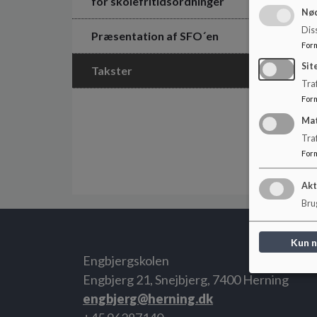
for skolefritidsordninger
Nød
Dis
Præsentation af SFO´en
For
Sit
Takster
Traf
For
Ma
Tra
For
Akt
Brug
Kun 
Engbjergskolen
Engbjerg 21, Snejbjerg, 7400 Herning
engbjerg@herning.dk