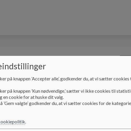
rofil
Praktisk info
Skolebestyrelsen
S
indstillinger
ker på knappen ’Accepter alle’, godkender du, at vi sætter cookies t
SFO
Takster
ker på knappen ’Kun nødvendige,’ sætter vi ikke cookies til statisti
 en cookie for at huske dit valg.
å ’Gem valgte’ godkender du, at vi sætter cookies for de kategorie
Takster
cookiepolitik
.
Takster for børnepasning i Herning Kommune