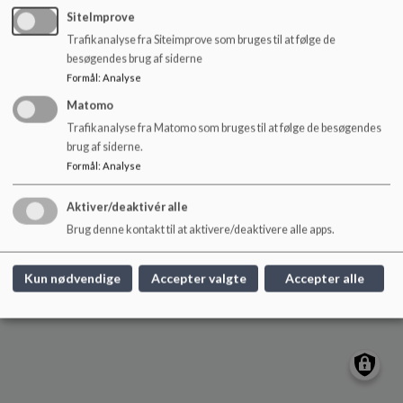
o
Engbjergskolen
SiteImprove
l
Engbjerg 21, Snejbjerg, 7400 Herning
Trafikanalyse fra Siteimprove som bruges til at følge de
d
engbjerg@herning.dk
besøgendes brug af siderne
e
Formål
:
Analyse
+45 96287140
t
EAN NR.
5798005495024
Matomo
Sitemap
Trafikanalyse fra Matomo som bruges til at følge de besøgendes
brug af siderne.
Formål
:
Analyse
Aktiver/deaktivér alle
Cookie politik
Brug denne kontakt til at aktivere/deaktivere alle apps.
Kun nødvendige
Accepter valgte
Accepter alle