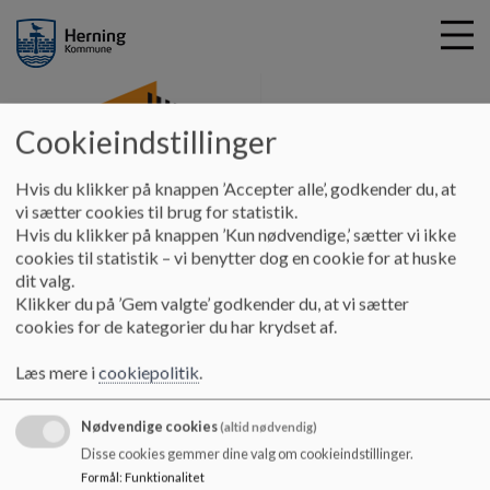
Cookieindstillinger
Engbjergskolen
G
Hvis du klikker på knappen ’Accepter alle’, godkender du, at
å
Praktisk info
Kommende 7. klasse
vi sætter cookies til brug for statistik.
t
Hvis du klikker på knappen ’Kun nødvendige,’ sætter vi ikke
i
cookies til statistik – vi benytter dog en cookie for at huske
Kommende 7. klasse
l
dit valg.
h
Klikker du på ’Gem valgte’ godkender du, at vi sætter
o
cookies for de kategorier du har krydset af.
v
Princip for samarbejdet omkring dannelse af 7. klasse på
e
Snejbjerg Skole kan ses under punktet
Læs mere i
cookiepolitik
.
d
Skolebestyrelsen/Skolens Principper
i
Nødvendige cookies
n
(altid nødvendig)
d
Disse cookies gemmer dine valg om cookieindstillinger.
h
Formål
:
Funktionalitet