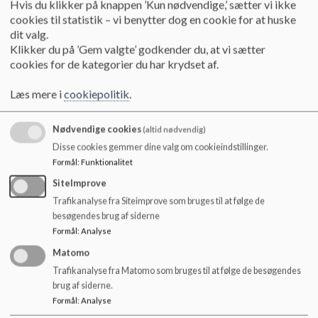
Hvis du klikker på knappen ’Kun nødvendige,’ sætter vi ikke
o
cookies til statistik – vi benytter dog en cookie for at huske
l
Herning Kommune planlægger skolebusruterne i Herning
dit valg.
d
Kommune efter elevernes adresser.
Klikker du på ’Gem valgte’ godkender du, at vi sætter
e
Dette sker i forhold til skolens ringetider, og om skolevejen er
cookies for de kategorier du har krydset af.
t
erklæret som trafikfarlig.
Yderligere informationer kan findes
Læs mere i
cookiepolitik
.
på: https://www.herning.dk/borger/skole-og-
uddannelse/skolebusser/
Nødvendige cookies
(altid nødvendig)
Herunder findes planer for de busser, der transporterer
Disse cookies gemmer dine valg om cookieindstillinger.
elever til og fra skolen.
Formål
:
Funktionalitet
Det drejer sig om ruterne 158 og 159.
Køreplanerne 158 og 159 kan ses og printes ud fra dette link:
SiteImprove
https://www.midttrafik.dk/rejsemuligheder/skolebuss
Trafikanalyse fra Siteimprove som bruges til at følge de
er/herning-kommune/
besøgendes brug af siderne
Formål
:
Analyse
Tilbage til forside
Matomo
Dokumenter
Trafikanalyse fra Matomo som bruges til at følge de besøgendes
brug af siderne.
Servicemål for transport af skoleelever i Herning Kommune_FINAL.pdf
Formål
:
Analyse