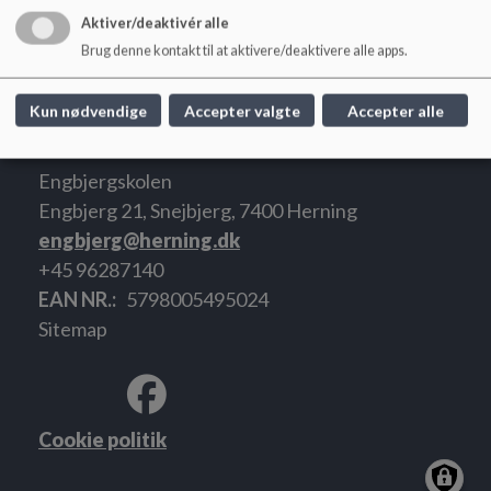
Aktiver/deaktivér alle
Ordensregler i skolebussen_0.pdf
Brug denne kontakt til at aktivere/deaktivere alle apps.
Kun nødvendige
Accepter valgte
Accepter alle
Engbjergskolen
Engbjerg 21, Snejbjerg, 7400 Herning
engbjerg@herning.dk
+45 96287140
EAN NR.
5798005495024
Sitemap
Cookie politik